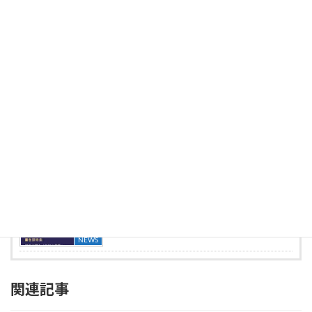
最新の投稿
2024.02.28
雑誌「Number」2024年３月７日号に “マグンデ
ィーZ” が掲載されました
NEWS
2023.08.10
雑誌「Tarzan」2023年8月号に “マグンディーZ”
が掲載されました
NEWS
2023.04.18
大和薬品株式会社との共同開発製品『SIリブラ』
の販売を開始いたしました
NEWS
2022.11.07
企業情報誌「センチュリー」2022.11月号に掲載
されました
NEWS
関連記事